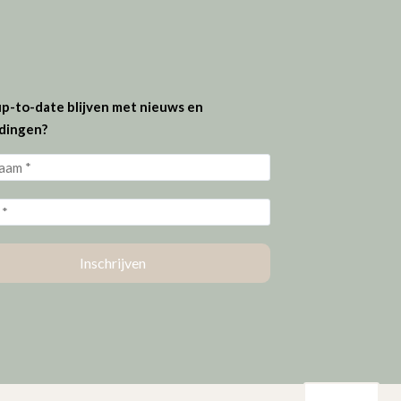
 up-to-date blijven met nieuws en
dingen?