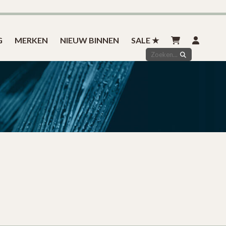
Inspiratie
Styled by you
Over ons
Contact
G
MERKEN
NIEUW BINNEN
SALE ★