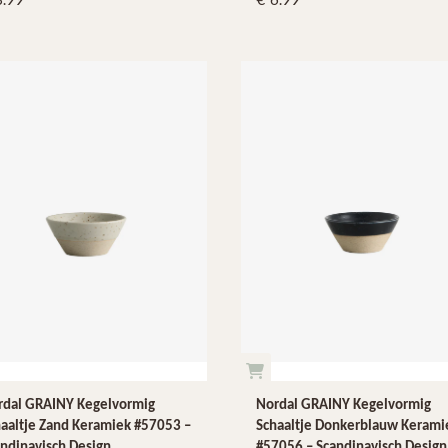
rdal GRAINY Kegelvormig
Nordal GRAINY Kegelvormig
aaltje Zand Keramiek #57053 –
Schaaltje Donkerblauw Kerami
ndinavisch Design
#57056 – Scandinavisch Design