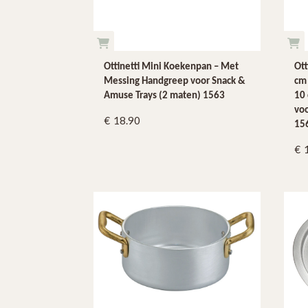
Ottinetti Mini Koekenpan – Met
Ott
Messing Handgreep voor Snack &
cm 
Amuse Trays (2 maten) 1563
10
voo
18.90
15