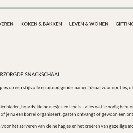
Blog
VEREN
KOKEN & BAKKEN
LEVEN & WONEN
GIFTIN
VERZORGDE SNACKSCHAAL
es op een stijlvolle en uitnodigende manier. Ideaal voor nootjes, olij
ienbladen, boards, kleine mesjes en lepels – alles wat je nodig hebt 
 of je nu een borrel organiseert, gasten ontvangt of gewoon een o
n voor het serveren van kleine hapjes en het creëren van gezellige m