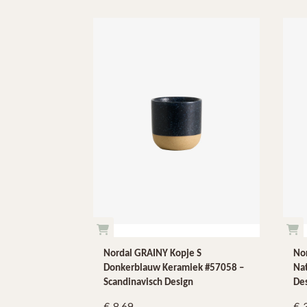
Nordal GRAINY Kopje S
Nor
Donkerblauw Keramiek #57058 –
Nat
Scandinavisch Design
De
8.69