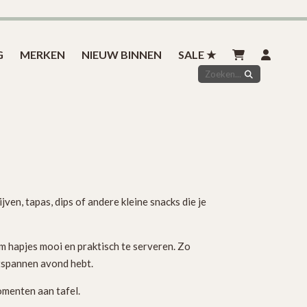
Inspiratie
Styled by you
Over ons
Contact
G
MERKEN
NIEUW BINNEN
SALE ★
ven, tapas, dips of andere kleine snacks die je
om hapjes mooi en praktisch te serveren. Zo
ntspannen avond hebt.
omenten aan tafel.