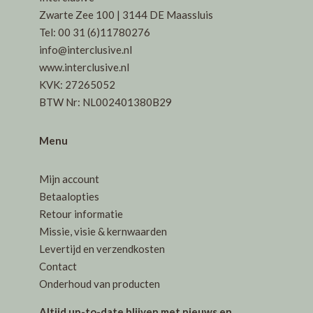
gekozen
Zwarte Zee 100 | 3144 DE Maassluis
worden
Tel: 00 31 (6)11780276
op
info@interclusive.nl
de
www.interclusive.nl
productpagin
KVK: 27265052
BTW Nr: NL002401380B29
Menu
Mijn account
Betaalopties
Retour informatie
Missie, visie & kernwaarden
Levertijd en verzendkosten
Contact
Onderhoud van producten
Altijd up-to-date blijven met nieuws en