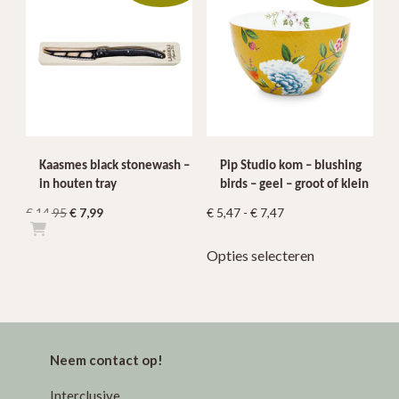
Kaasmes black stonewash –
Pip Studio kom – blushing
in houten tray
birds – geel – groot of klein
Oorspronkelijke
Huidige
Prijsklasse:
€
14,95
€
7,99
€
5,47
-
€
7,47
prijs
prijs
€ 5,47
Dit
Opties selecteren
was:
is:
tot
product
€ 14,95.
€ 7,99.
€ 7,47
heeft
meerdere
variaties.
Deze
Neem contact op!
optie
kan
Interclusive