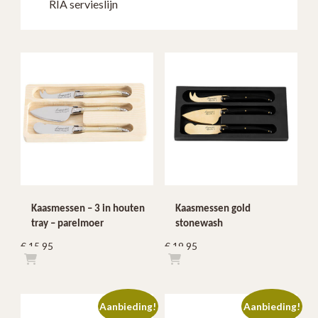
RIA servieslijn
Kaasmessen – 3 in houten
Kaasmessen gold
tray – parelmoer
stonewash
€
15,95
€
19,95
Aanbieding!
Aanbieding!