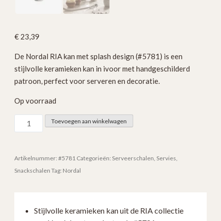
€
23,39
De Nordal RIA kan met splash design (#5781) is een
stijlvolle keramieken kan in ivoor met handgeschilderd
patroon, perfect voor serveren en decoratie.
Op voorraad
Nordal
Toevoegen aan winkelwagen
RIA
Kan
met
Artikelnummer:
#5781
Categorieën:
Serveerschalen
,
Servies
,
Splash
Snackschalen
Tag:
Nordal
Design
Ivoor
#5781
Stijlvolle keramieken kan uit de RIA collectie
–