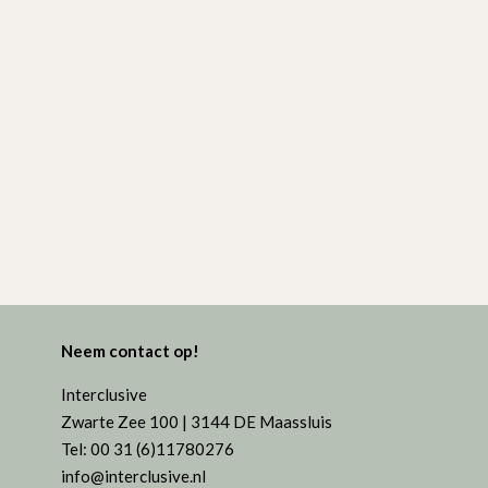
Neem contact op!
Interclusive
Zwarte Zee 100 | 3144 DE Maassluis
Tel: 00 31 (6)11780276
info@interclusive.nl