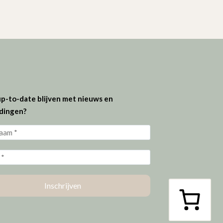
 up-to-date blijven met nieuws en
dingen?