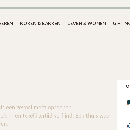
Blog
VEREN
KOKEN & BAKKEN
LEVEN & WONEN
GIFTIN
huis een gevoel moet oproepen.
lt — en tegelijkertijd verfijnd. Een thuis waar
den,