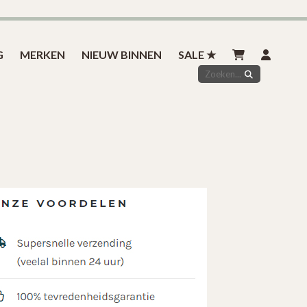
Inspiratie
Styled by you
Over ons
Contact
G
MERKEN
NIEUW BINNEN
SALE ★