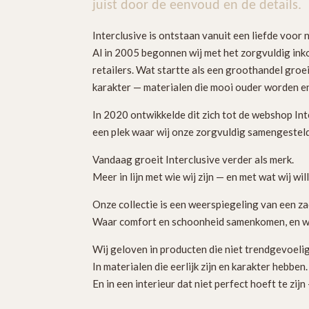
juist door de eenvoud en de details.
Interclusive is ontstaan vanuit een liefde voor n
Al in 2005 begonnen wij met het zorgvuldig ink
retailers. Wat startte als een groothandel gro
karakter — materialen die mooi ouder worden en 
In 2020 ontwikkelde dit zich tot de webshop Int
een plek waar wij onze zorgvuldig samengesteld
Vandaag groeit Interclusive verder als merk.
Meer in lijn met wie wij zijn — en met wat wij wil
Onze collectie is een weerspiegeling van een z
Waar comfort en schoonheid samenkomen, en wa
Wij geloven in producten die niet trendgevoelig 
In materialen die eerlijk zijn en karakter hebben.
En in een interieur dat niet perfect hoeft te zi