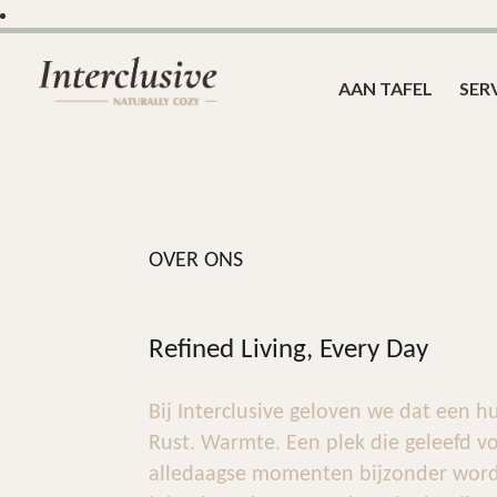
AAN TAFEL
SER
OVER ONS
Refined Living, Every Day
Bij Interclusive geloven we dat een 
Rust. Warmte. Een plek die geleefd voe
alledaagse momenten bijzonder wor