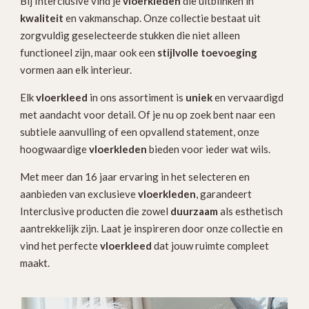
Bij Interclusive vind je
vloerkleden
die uitblinken in
kwaliteit
en vakmanschap. Onze collectie bestaat uit
zorgvuldig geselecteerde stukken die niet alleen
functioneel zijn, maar ook een
stijlvolle toevoeging
vormen aan elk interieur.
Elk
vloerkleed
in ons assortiment is
uniek
en vervaardigd
met aandacht voor detail. Of je nu op zoek bent naar een
subtiele aanvulling of een opvallend statement, onze
hoogwaardige
vloerkleden
bieden voor ieder wat wils.
Met meer dan 16 jaar ervaring in het selecteren en
aanbieden van exclusieve
vloerkleden
, garandeert
Interclusive producten die zowel
duurzaam
als esthetisch
aantrekkelijk zijn. Laat je inspireren door onze collectie en
vind het perfecte
vloerkleed
dat jouw ruimte compleet
maakt.