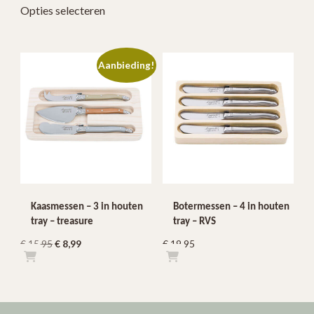
Opties selecteren
tot
product
€ 34,90
heeft
meerdere
Aanbieding!
variaties.
Deze
optie
kan
gekozen
worden
op
de
productpagina
Kaasmessen – 3 in houten
Botermessen – 4 in houten
tray – treasure
tray – RVS
Oorspronkelijke
Huidige
€
15,95
€
8,99
€
19,95
prijs
prijs
was:
is:
€ 15,95.
€ 8,99.