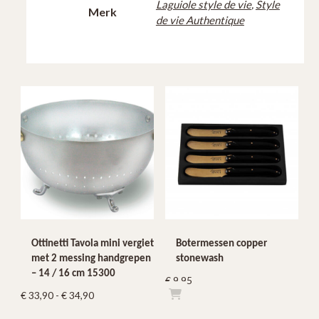
Laguiole style de vie
,
Style
Merk
de vie Authentique
Ottinetti Tavola mini vergiet
Botermessen copper
met 2 messing handgrepen
stonewash
– 14 / 16 cm 15300
€
9,95
Prijsklasse:
€
33,90
-
€
34,90
€ 33,90
Dit