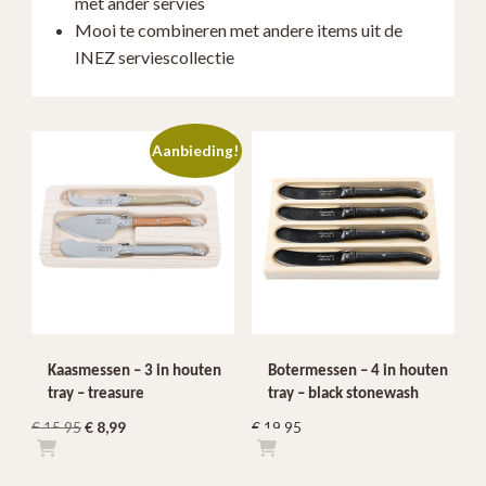
met ander servies
Mooi te combineren met andere items uit de
INEZ serviescollectie
Aanbieding!
Kaasmessen – 3 in houten
Botermessen – 4 in houten
tray – treasure
tray – black stonewash
Oorspronkelijke
Huidige
€
15,95
€
8,99
€
19,95
prijs
prijs
was:
is: