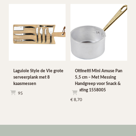
€ 15,95.
€ 8,99.
Laguiole Style de Vie grote
Ottinetti Mini Amuse Pan
serveerplank met 8
5,5 cm – Met Messing
kaasmessen
Handgreep voor Snack &
Plating 1558005
€
39,95
€
8,70