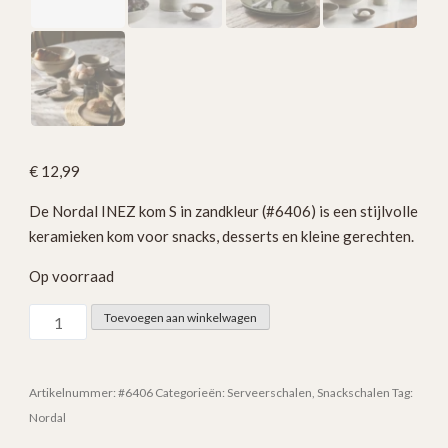
€
12,99
De Nordal INEZ kom S in zandkleur (#6406) is een stijlvolle
keramieken kom voor snacks, desserts en kleine gerechten.
Op voorraad
Nordal
Toevoegen aan winkelwagen
INEZ
Kom
S
Artikelnummer:
#6406
Categorieën:
Serveerschalen
,
Snackschalen
Tag:
Zand
Nordal
#6406