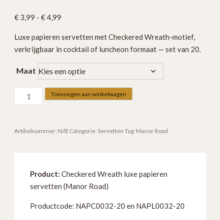
Prijsklasse:
€
3,99
-
€
4,99
€ 3,99
Luxe papieren servetten met Checkered Wreath-motief,
tot
verkrijgbaar in cocktail of luncheon formaat — set van 20.
€ 4,99
Maat
Checkered
Toevoegen aan winkelwagen
Wreath
luxe
papieren
Artikelnummer:
N/B
Categorie:
Servetten
Tag:
Manor Road
servetten
–
keuze
Product:
Checkered Wreath luxe papieren
uit
servetten (Manor Road)
cocktail
of
Productcode: NAPC0032-20 en NAPL0032-20
luncheon