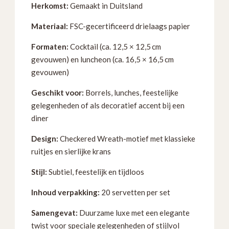
Herkomst:
Gemaakt in Duitsland
(set
20)
Materiaal:
FSC-gecertificeerd drielaags papier
NAPC0032-
20
Formaten:
Cocktail (ca. 12,5 × 12,5 cm
en
gevouwen) en luncheon (ca. 16,5 × 16,5 cm
NAPL0032-
gevouwen)
20
Geschikt voor:
Borrels, lunches, feestelijke
aantal
gelegenheden of als decoratief accent bij een
diner
Design:
Checkered Wreath-motief met klassieke
ruitjes en sierlijke krans
Stijl:
Subtiel, feestelijk en tijdloos
Inhoud verpakking:
20 servetten per set
Samengevat:
Duurzame luxe met een elegante
twist voor speciale gelegenheden of stijlvol