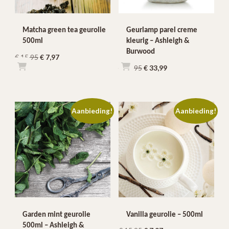
Matcha green tea geurolie
Geurlamp parel creme
500ml
kleurig – Ashleigh &
Burwood
Oorspronkelijke
Huidige
€
15,95
€
7,97
Oorspronkelijke
Huidige
€
41,95
€
33,99
prijs
prijs
prijs
prijs
was:
is:
was:
is:
€ 15,95.
€ 7,97.
€ 41,95.
€ 33,99.
Aanbieding!
Aanbieding!
Garden mint geurolie
Vanilla geurolie – 500ml
500ml – Ashleigh &