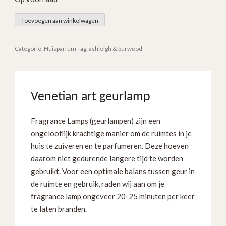
Geurlamp
Toevoegen aan winkelwagen
blauw,
groen
Categorie:
Huisparfum
Tag:
ashleigh & burwood
en
rood
-
Ashleigh
Venetian art geurlamp
&
Burwood
Fragrance Lamps (geurlampen) zijn een
aantal
ongelooflijk krachtige manier om de ruimtes in je
huis te zuiveren en te parfumeren. Deze hoeven
daarom niet gedurende langere tijd te worden
gebruikt. Voor een optimale balans tussen geur in
de ruimte en gebruik, raden wij aan om je
fragrance lamp ongeveer 20-25 minuten per keer
te laten branden.