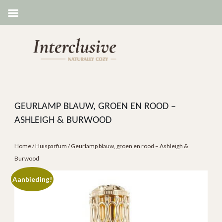
GEURLAMP BLAUW, GROEN EN ROOD –
ASHLEIGH & BURWOOD
Home
/
Huisparfum
/ Geurlamp blauw, groen en rood – Ashleigh &
Burwood
Aanbieding!