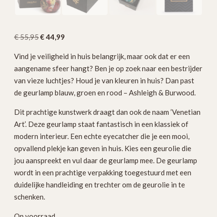
Oorspronkelijke
Huidige
€
55,95
€
44,99
prijs
prijs
Vind je veiligheid in huis belangrijk, maar ook dat er een
was:
is:
aangename sfeer hangt? Ben je op zoek naar een bestrijder
€ 55,95.
€ 44,99.
van vieze luchtjes? Houd je van kleuren in huis? Dan past
de geurlamp blauw, groen en rood – Ashleigh & Burwood.
Dit prachtige kunstwerk draagt dan ook de naam ’Venetian
Art’. Deze geurlamp staat fantastisch in een klassiek of
modern interieur. Een echte eyecatcher die je een mooi,
opvallend plekje kan geven in huis. Kies een geurolie die
jou aanspreekt en vul daar de geurlamp mee. De geurlamp
wordt in een prachtige verpakking toegestuurd met een
duidelijke handleiding en trechter om de geurolie in te
schenken.
Op voorraad