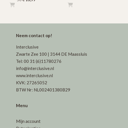
prijs
prijs
prijs
prijs
was:
is:
was:
is:
€ 14,95.
€ 7,99.
€ 27,50.
€ 13,99.
Neem contact op!
Interclusive
Zwarte Zee 100 | 3144 DE Maassluis
Tel: 00 31 (6)11780276
info@interclusive.nl
www.interclusive.nl
KVK: 27265052
BTW Nr: NL002401380B29
Menu
Mijn account