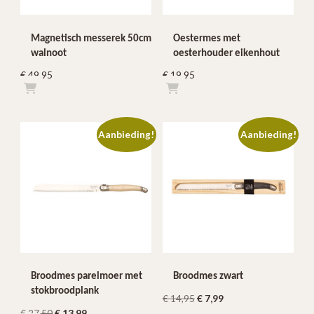
Magnetisch messerek 50cm
Oestermes met
walnoot
oesterhouder eikenhout
€
49,95
€
19,95
Aanbieding!
Aanbieding!
Broodmes parelmoer met
Broodmes zwart
stokbroodplank
Oorspronkelijke
Huidige
€
14,95
€
7,99
Oorspronkelijke
Huidige
€
27,50
€
13,99