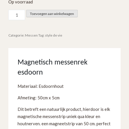
Op voorraad
Magnetisch
Toevoegen aan winkelwagen
messenrek
50cm
-
Categorie:
Messen
Tag:
style de vie
esdoorn
aantal
Magnetisch messenrek
esdoorn
Materiaal: Esdoornhout
Afmeting: 50cm x 5cm
Dit betreft een natuurlijk product, hierdoor is elk
magnetische messenstrip uniek qua kleur en
houtnerven. een magneetstrip van 50 cm. perfect