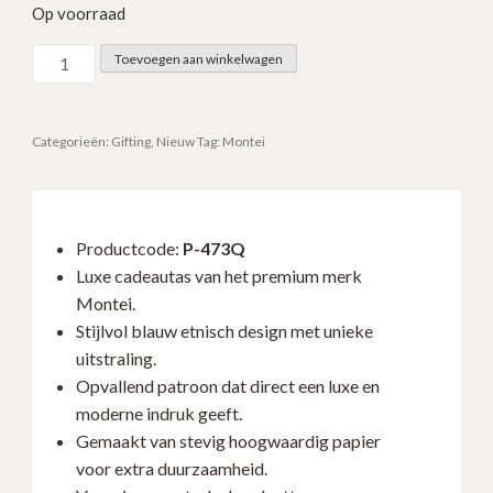
Op voorraad
Montei
Toevoegen aan winkelwagen
Luxe
Cadeautas
Blue
Categorieën:
Gifting
,
Nieuw
Tag:
Montei
Ethnic
P-
473Q
Productcode:
P-473Q
|
Luxe cadeautas van het premium merk
Premium
Montei.
Geschenkverpakking
Stijlvol blauw etnisch design met unieke
aantal
uitstraling.
Opvallend patroon dat direct een luxe en
moderne indruk geeft.
Gemaakt van stevig hoogwaardig papier
voor extra duurzaamheid.