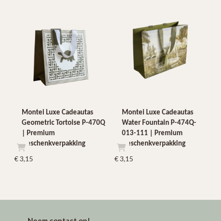
Montei Luxe Cadeautas
Montei Luxe Cadeautas
Geometric Tortoise P-470Q
Water Fountain P-474Q-
| Premium
013-111 | Premium
Geschenkverpakking
Geschenkverpakking
€
3,15
€
3,15
Neem contact op!