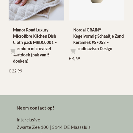
Manor Road Luxury
Nordal GRAINY
Microfibre Kitchen Dish
Kegelvormig Schaaltje Zand
Cloth pack MRDC0001 –
Keramiek #57053 –
premium microvezel
Scandinavisch Design
vaatdoek (pak van 5
€
4,69
doeken)
€
22,99
Neem contact op!
Interclusive
Zwarte Zee 100 | 3144 DE Maassluis