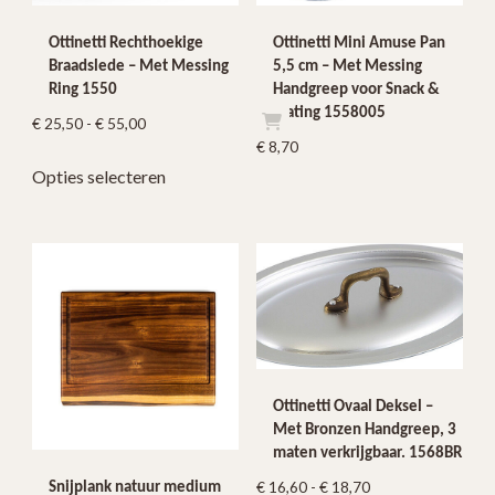
productpagina
Ottinetti Rechthoekige
Ottinetti Mini Amuse Pan
Braadslede – Met Messing
5,5 cm – Met Messing
Ring 1550
Handgreep voor Snack &
Plating 1558005
Prijsklasse:
€
25,50
-
€
55,00
€
8,70
€ 25,50
Dit
Opties selecteren
tot
product
€ 55,00
heeft
meerdere
variaties.
Deze
optie
kan
gekozen
worden
Ottinetti Ovaal Deksel –
Met Bronzen Handgreep, 3
op
maten verkrijgbaar. 1568BR
de
Prijsklasse:
€
16,60
-
€
18,70
productpagina
Snijplank natuur medium