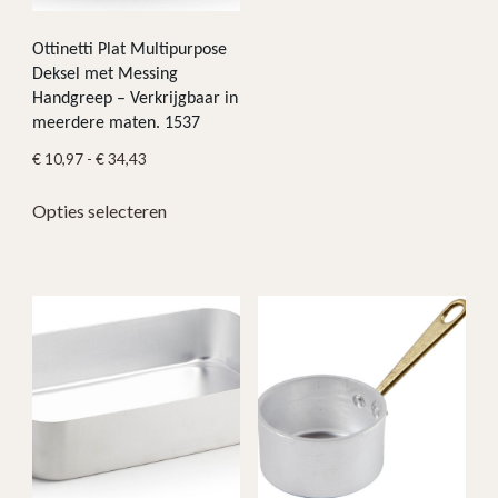
Ottinetti Plat Multipurpose
Deksel met Messing
Handgreep – Verkrijgbaar in
meerdere maten. 1537
Prijsklasse:
€
10,97
-
€
34,43
€ 10,97
Dit
Opties selecteren
tot
product
€ 34,43
heeft
meerdere
variaties.
Deze
optie
kan
gekozen
worden
op
de