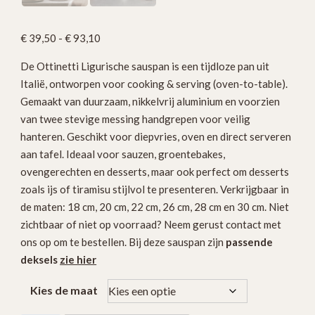
Prijsklasse:
€
39,50
-
€
93,10
€ 39,50
De Ottinetti Ligurische sauspan is een tijdloze pan uit
tot
Italië, ontworpen voor cooking & serving (oven-to-table).
€ 93,10
Gemaakt van duurzaam, nikkelvrij aluminium en voorzien
van twee stevige messing handgrepen voor veilig
hanteren. Geschikt voor diepvries, oven en direct serveren
aan tafel. Ideaal voor sauzen, groentebakes,
ovengerechten en desserts, maar ook perfect om desserts
zoals ijs of tiramisu stijlvol te presenteren. Verkrijgbaar in
de maten: 18 cm, 20 cm, 22 cm, 26 cm, 28 cm en 30 cm. Niet
zichtbaar of niet op voorraad? Neem gerust contact met
ons op om te bestellen. Bij deze sauspan zijn
passende
deksels
zie hier
Kies de maat