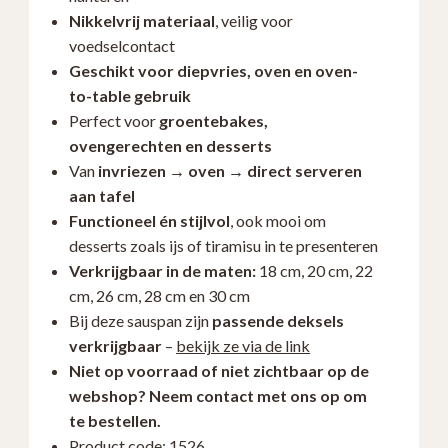
Nikkelvrij materiaal
, veilig voor
voedselcontact
Geschikt voor diepvries, oven en oven-
to-table gebruik
Perfect voor
groentebakes,
ovengerechten en desserts
Van
invriezen → oven → direct serveren
aan tafel
Functioneel én stijlvol
, ook mooi om
desserts zoals ijs of tiramisu in te presenteren
Verkrijgbaar in de maten:
18 cm, 20 cm, 22
cm, 26 cm, 28 cm en 30 cm
Bij deze sauspan zijn
passende deksels
verkrijgbaar
–
bekijk ze via de link
Niet op voorraad of niet zichtbaar op de
webshop? Neem contact met ons op om
te bestellen.
Product code: 1526