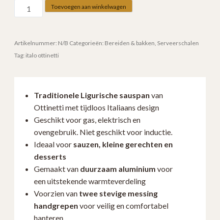
Ottinetti
Toevoegen aan winkelwagen
Ligurische
Sauspan
–
Artikelnummer:
N/B
Categorieën:
Bereiden & bakken
,
Serveerschalen
Met
Tag:
italo ottinetti
2
Messing
Handgrepen,
Traditionele Ligurische sauspan
van
6
Ottinetti met tijdloos Italiaans design
maten
Geschikt voor gas, elektrisch en
verkrijgbaar.1526
ovengebruik. Niet geschikt voor inductie.
aantal
Ideaal voor
sauzen, kleine gerechten en
desserts
Gemaakt van
duurzaam aluminium
voor
een uitstekende warmteverdeling
Voorzien van
twee stevige messing
handgrepen
voor veilig en comfortabel
hanteren