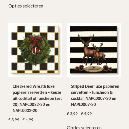
Dit
Opties selecteren
tot
product
€ 4,99
heeft
meerdere
variaties.
Deze
optie
kan
gekozen
worden
op
de
productpagina
Checkered Wreath luxe
Striped Deer luxe papieren
papieren servetten – keuze
servetten – luncheon &
uit cocktail of luncheon (set
cocktail NAPC0007-20 en
20) NAPC0032-20 en
NAPL0007-20
NAPL0032-20
Prijsklasse:
€
3,99
-
€
4,99
Prijsklasse:
€
3,99
-
€
4,99
€ 3,99
Dit
€ 3,99
Opties selecteren
tot
Dit