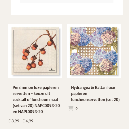
Persimmon luxe papieren
Hydrangea & Rattan luxe
servetten – keuze uit
papieren
cocktail of luncheon maat
luncheonservetten (set 20)
(set van 20) NAPC0093-20
€
4,99
en NAPL0093-20
Prijsklasse:
€
3,99
-
€
4,99
€ 3,99