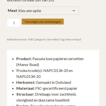
Maat
Passata
Toevoegen aan winkelwagen
luxe
papieren
servetten
Artikelnummer:
N/B
Categorie:
Servetten
Tag:
Manor Road
–
keuze
uit
Product:
Passata luxe papieren servetten
cocktail
(Manor Road)
of
Productcode(s): NAPC0134-20 en
luncheon
NAPL0134-20
formaat
Herkomst:
Gemaakt in Duitsland
(set
Materiaal:
FSC-gecertificeerd papier
van
Structuur:
Drielaags voor zachtheid,
20)
stevigheid en duurzame kwaliteit
NAPC0134-
Design:
Tros rijpe tomaten in warme