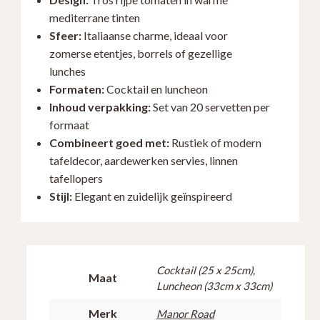
20
mediterrane tinten
en
Sfeer:
Italiaanse charme, ideaal voor
NAPL0134-
zomerse etentjes, borrels of gezellige
20
lunches
aantal
Formaten:
Cocktail en luncheon
Inhoud verpakking:
Set van 20 servetten per
formaat
Combineert goed met:
Rustiek of modern
tafeldecor, aardewerken servies, linnen
tafellopers
Stijl:
Elegant en zuidelijk geïnspireerd
Cocktail (25 x 25cm),
Maat
Luncheon (33cm x 33cm)
Merk
Manor Road