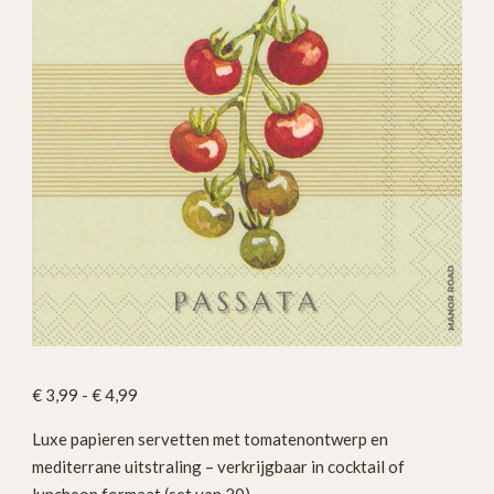
Prijsklasse:
€
3,99
-
€
4,99
€ 3,99
Luxe papieren servetten met tomatenontwerp en
tot
mediterrane uitstraling – verkrijgbaar in cocktail of
€ 4,99
luncheon formaat (set van 20).