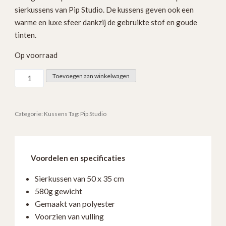
sierkussens van Pip Studio. De kussens geven ook een
warme en luxe sfeer dankzij de gebruikte stof en goude
tinten.
Op voorraad
Pip
Toevoegen aan winkelwagen
Studio
blauwe
kussen
Categorie:
Kussens
Tag:
Pip Studio
Quiltey
Days
50
Voordelen en specificaties
x
35cm
Sierkussen van 50 x 35 cm
aantal
580g gewicht
Gemaakt van polyester
Voorzien van vulling