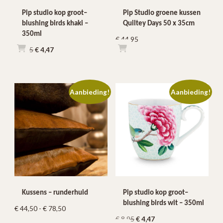
Pip studio kop groot–
Pip Studio groene kussen
blushing birds khaki –
Quiltey Days 50 x 35cm
350ml
€
44,95
Oorspronkelijke
Huidige
€
8,95
€
4,47
prijs
prijs
was:
is:
€ 8,95.
€ 4,47.
Aanbieding!
Aanbieding!
Kussens – runderhuid
Pip studio kop groot–
blushing birds wit – 350ml
Prijsklasse:
€
44,50
-
€
78,50
Oorspronkelijke
Huidige
€
8,95
€
4,47
€ 44,50