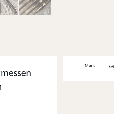
Merk
Lag
akmessen
h