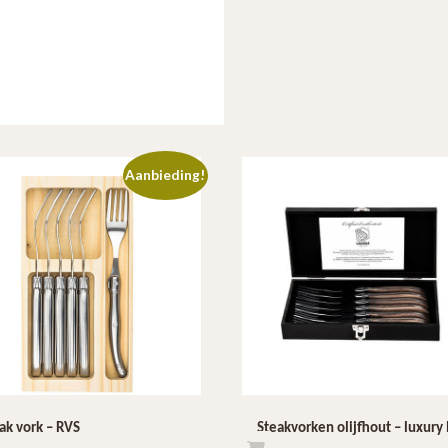
Aanbieding!
ak vork – RVS
Steakvorken olijfhout – luxury 