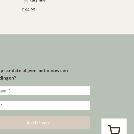
luxury line
€
64,95
 up-to-date blijven met nieuws en
dingen?