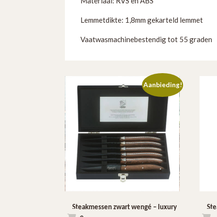
Materiaal: RVS en ABS
Lemmetdikte: 1,8mm gekarteld lemmet
Vaatwasmachinebestendig tot 55 graden
Aanbieding!
Steakmessen zwart wengé – luxury
Ste