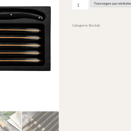
Steakmessen
Toevoegen aan winkel
copper
stonewash
aantal
Categorie:
Bestek