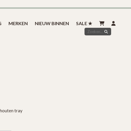
Inspiratie
Styled by you
Over ons
Contact
G
MERKEN
NIEUW BINNEN
SALE ★
 houten tray