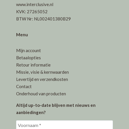
de
www.interclusive.nl
productpagina
KVK: 27265052
BTW Nr: NL002401380B29
Menu
Mijn account
Betaalopties
Retour informatie
Missie, visie & kernwaarden
Levertijd en verzendkosten
Contact
Onderhoud van producten
Altijd up-to-date blijven met nieuws en
aanbiedingen?