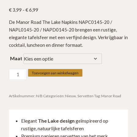
Prijsklasse:
€
3,99
-
€
6,99
€ 3,99
De Manor Road The Lake Napkins NAPC0145-20 /
tot
NAPL0145-20 / NAPD0145-20 brengen een rustige,
€ 6,99
elegante tafelsfeer met een verfijnd design. Verkrijgbaar in
cocktail, luncheon en dinner formaat.
Maat
Manor
Toevoegen aan winkelwagen
Road
The
Lake
Artikelnummer:
N/B
Categorieën:
Nieuw
,
Servetten
Tag:
Manor Road
Napkins
NAPC0145-
20
Elegant
The Lake design
geïnspireerd op
/
rustige, natuurlijke tafelsferen
NAPL0145-
Premium papieren servetten van het merk