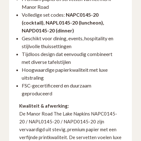
20
Manor Road
/
Volledige set codes:
NAPC0145-20
NAPD0145-
(cocktail), NAPL0145-20 (luncheon),
20
NAPD0145-20 (dinner)
–
Geschikt voor dining, events, hospitality en
Luxe
stijlvolle thuissettingen
Cocktail,
Tijdloos design dat eenvoudig combineert
Luncheon
met diverse tafelstijlen
&
Hoogwaardige papierkwaliteit met luxe
Dinner
uitstraling
Servetten
FSC-gecertificeerd en duurzaam
aantal
geproduceerd
Kwaliteit & afwerking:
De Manor Road The Lake Napkins NAPC0145-
20 / NAPL0145-20 / NAPD0145-20 zijn
vervaardigd uit stevig, premium papier met een
verfijnde printkwaliteit. De servetten voelen luxe