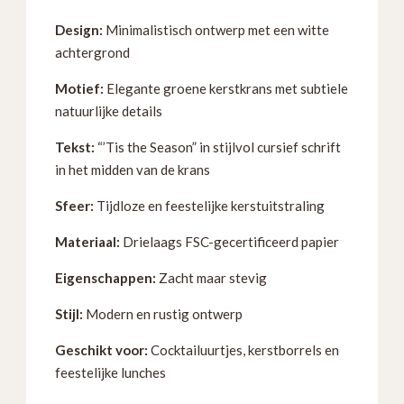
en
Design:
Minimalistisch ontwerp met een witte
NAPL0144-
achtergrond
20
aantal
Motief:
Elegante groene kerstkrans met subtiele
natuurlijke details
Tekst:
“’Tis the Season” in stijlvol cursief schrift
in het midden van de krans
Sfeer:
Tijdloze en feestelijke kerstuitstraling
Materiaal:
Drielaags FSC-gecertificeerd papier
Eigenschappen:
Zacht maar stevig
Stijl:
Modern en rustig ontwerp
Geschikt voor:
Cocktailuurtjes, kerstborrels en
feestelijke lunches