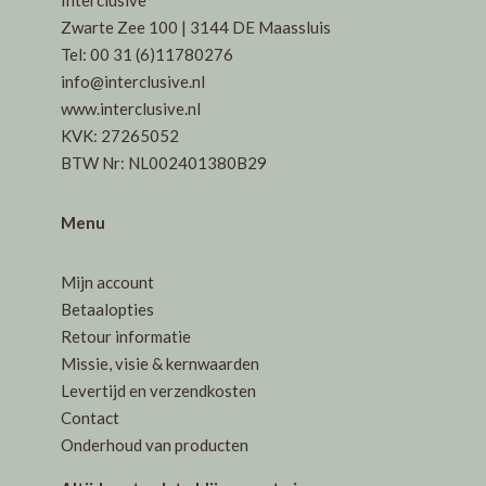
kan
kan
Interclusive
gekozen
gekozen
Zwarte Zee 100 | 3144 DE Maassluis
worden
worden
Tel: 00 31 (6)11780276
op
op
info@interclusive.nl
de
de
www.interclusive.nl
productpagina
productpagin
KVK: 27265052
BTW Nr: NL002401380B29
Menu
Mijn account
Betaalopties
Retour informatie
Missie, visie & kernwaarden
Levertijd en verzendkosten
Contact
Onderhoud van producten