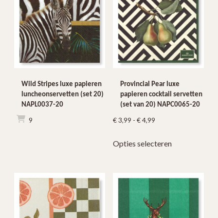
Wild Stripes luxe papieren
Provincial Pear luxe
luncheonservetten (set 20)
papieren cocktail servetten
NAPL0037-20
(set van 20) NAPC0065-20
Prijsklasse:
€
4,99
€
3,99
-
€
4,99
€ 3,99
Dit
Opties selecteren
tot
product
€ 4,99
heeft
meerdere
variaties.
Deze
optie