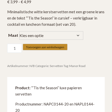
Prijsklasse:
€
3,99
-
€
4,99
€ 3,99
Minimalistische witte kerstservetten met een groene krans
tot
en de tekst “’Tis the Season” in cursief – verkrijgbaar in
€ 4,99
cocktail en luncheon formaat (set van 20).
Maat
“Tis
Toevoegen aan winkelwagen
the
Season”
Napkins
Artikelnummer:
N/B
Categorie:
Servetten
Tag:
Manor Road
–
Cocktail
&
Product:
“’Tis the Season” luxe papieren
Luncheon
servetten
Formaat
NAPC0144-
Productnummer: NAPC0144-20 en NAPL0144-
20
20