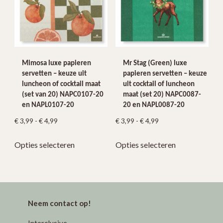
kan
gekozen
worden
op
de
productpagin
Mimosa luxe papieren
Mr Stag (Green) luxe
servetten – keuze uit
papieren servetten – keuze
luncheon of cocktail maat
uit cocktail of luncheon
(set van 20) NAPC0107-20
maat (set 20) NAPC0087-
en NAPL0107-20
20 en NAPL0087-20
Prijsklasse:
Prijsklasse:
€
3,99
-
€
4,99
€
3,99
-
€
4,99
€ 3,99
€ 3,99
Dit
Dit
Opties selecteren
Opties selecteren
tot
tot
product
product
€ 4,99
€ 4,99
heeft
heeft
meerdere
meerdere
variaties.
variaties.
Deze
Deze
Neem contact op!
optie
optie