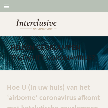
HELPEN GEURLAMPEN
TEGEN HET CORONAVIRUS?
Hoe U (in uw huis) van het
‘airborne’ coronavirus afkomt