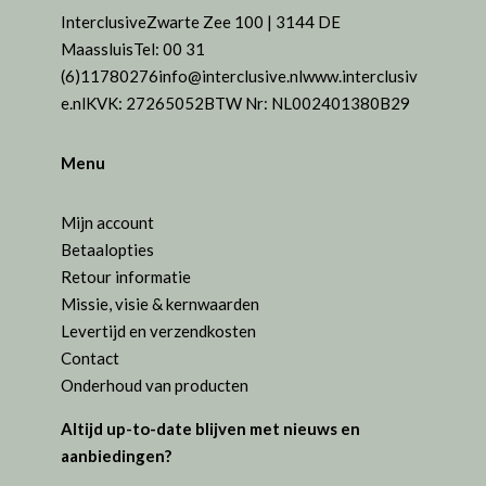
Interclusive
Zwarte Zee 100 | 3144 DE
Maassluis
Tel: 00 31
(6)11780276
info@interclusive.nl
www.interclusiv
e.nl
KVK: 27265052
BTW Nr: NL002401380B29
Menu
Mijn account
Betaalopties
Retour informatie
Missie, visie & kernwaarden
Levertijd en verzendkosten
Contact
Onderhoud van producten
Altijd up-to-date blijven met nieuws en
aanbiedingen?