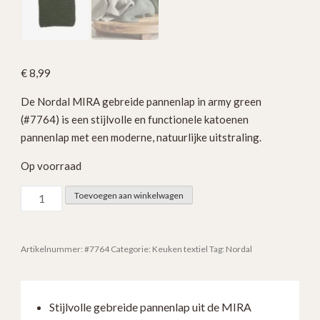
€
8,99
De Nordal MIRA gebreide pannenlap in army green
(#7764) is een stijlvolle en functionele katoenen
pannenlap met een moderne, natuurlijke uitstraling.
Op voorraad
Nordal
Toevoegen aan winkelwagen
MIRA
Gebreide
Pannenlap
Artikelnummer:
#7764
Categorie:
Keuken textiel
Tag:
Nordal
Army
Green
Katoen
Stijlvolle gebreide pannenlap uit de MIRA
#7764